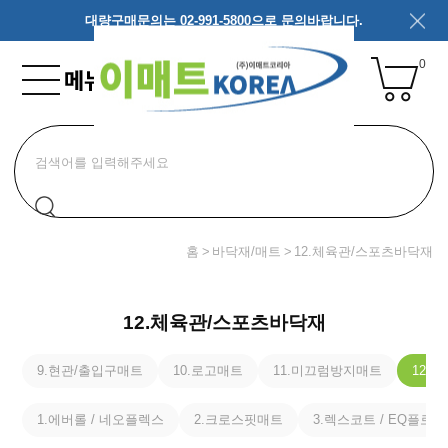
대량구매문의는 02-991-5800으로 문의바랍니다.
0
홈
바닥재/매트
12.체육관/스포츠바닥재
12.체육관/스포츠바닥재
9.현관/출입구매트
10.로고매트
11.미끄럼방지매트
12.
1.에버롤 / 네오플렉스
2.크로스핏매트
3.렉스코트 / EQ플로어