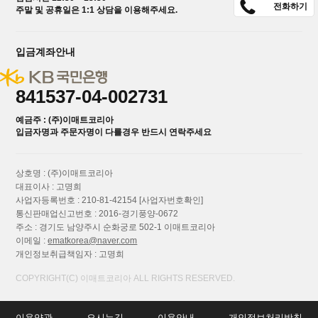
전화하기
주말 및 공휴일은 1:1 상담을 이용해주세요.
입금계좌안내
841537-04-002731
예금주 : (주)이매트코리아
입금자명과 주문자명이 다를경우 반드시 연락주세요
상호명 : (주)이매트코리아
대표이사 : 고명희
사업자등록번호 : 210-81-42154
[사업자번호확인]
통신판매업신고번호 : 2016-경기풍양-0672
주소 : 경기도 남양주시 순화궁로 502-1 이매트코리아
이메일 :
ematkorea@naver.com
개인정보취급책임자 : 고명희
COPYRIGHT(C) 이매트코리아 ALL RIGHTS RESERVED.
이용약관
오시는길
이용안내
개인정보처리방침