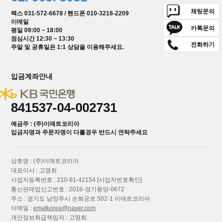
채팅문의
팩스 031-572-6678 / 핸드폰 010-3218-2209
이메일
카톡문의
평일 09:00 ~ 18:00
점심시간 12:30 ~ 13:30
전화하기
주말 및 공휴일은 1:1 상담을 이용해주세요.
입금계좌안내
841537-04-002731
예금주 : (주)이매트코리아
입금자명과 주문자명이 다를경우 반드시 연락주세요
상호명 : (주)이매트코리아
대표이사 : 고명희
사업자등록번호 : 210-81-42154
[사업자번호확인]
통신판매업신고번호 : 2016-경기풍양-0672
주소 : 경기도 남양주시 순화궁로 502-1 이매트코리아
이메일 :
ematkorea@naver.com
개인정보취급책임자 : 고명희