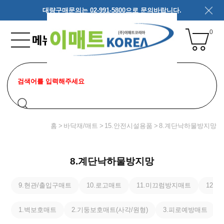
대량구매문의는 02-991-5800으로 문의바랍니다.
0
홈
바닥재/매트
15.안전시설용품
8.계단낙하물방지망
8.계단낙하물방지망
9.현관/출입구매트
10.로고매트
11.미끄럼방지매트
12.
1.벽보호매트
2.기둥보호매트(사각/원형)
3.피로예방매트