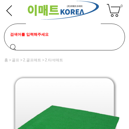
0
홈
골프
2.골프매트
2.타석매트