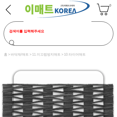
0
홈
바닥재/매트
11.미끄럼방지매트
10.타이어매트