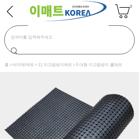
0
홈
바닥재/매트
11.미끄럼방지매트
5.대형 미끄럼방지 롤매트