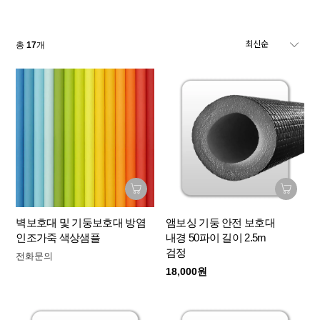
총
17
개
벽보호대 및 기둥보호대 방염
앰보싱 기둥 안전 보호대
인조가죽 색상샘플
내경 50파이 길이 2.5m
검정
전화문의
18,000원