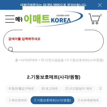
대량구매문의는 02-991-5800으로 문의바랍니다.
0
홈
바닥재/매트
15.안전시설용품
2.기둥보호매트(사각/원형)
2.기둥보호매트(사각/원형)
9.현관/출입구매트
10.로고매트
11.미끄럼방지 매트
12
1.벽보호매트
2.기둥보호매트(사각/원형)
3.피로예방매트