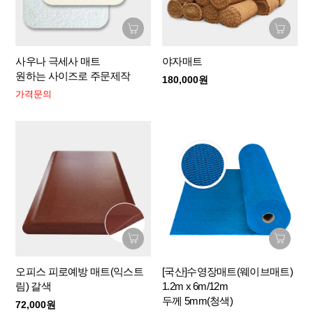
사우나 극세사 매트
야자매트
원하는 사이즈로 주문제작
180,000원
가격문의
오피스 피로예방 매트(익스트
[국산]수영장매트(웨이브매트)
림) 갈색
1.2m x 6m/12m
두께 5mm(청색)
72,000원