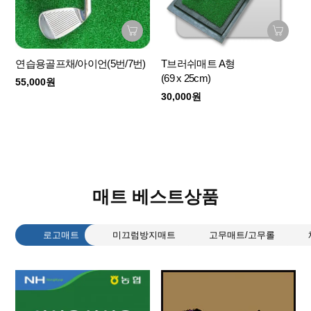
연습용골프채/아이언(5번/7번)
T브러쉬매트 A형
(69 x 25cm)
55,000원
30,000원
매트 베스트상품
로고매트
미끄럼방지매트
고무매트/고무롤