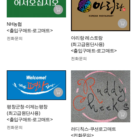
NH농협
<출입구매트-로고매트>
아리랑 레스토랑
전화문의
(최고급원단사용)
<출입구매트-로고매트>
전화문의
평창군청-이제는평창
(최고급원단사용)
<출입구매트-로고매트>
전화문의
러디칙스-쿠션로고매트
<전화문의>