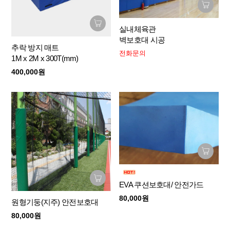
실내체육관
벽보호대 시공
추락 방지 매트
전화문의
1M x 2M x 300T(mm)
400,000원
EVA 쿠션보호대/ 안전가드
80,000원
원형기둥(지주) 안전보호대
80,000원