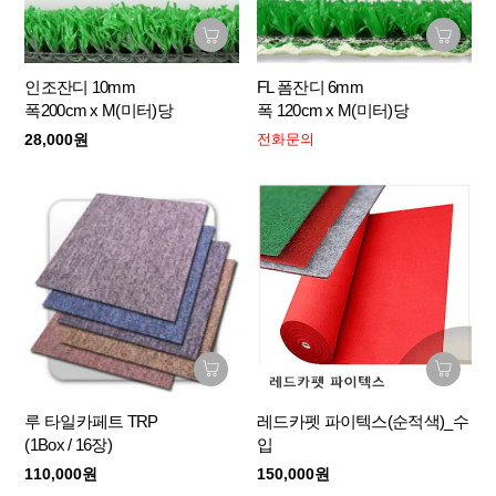
인조잔디 10mm
FL 폼잔디 6mm
폭200cm x M(미터)당
폭 120cm x M(미터)당
28,000원
전화문의
루 타일카페트 TRP
레드카펫 파이텍스(순적색)_수
(1Box / 16장)
입
110,000원
150,000원