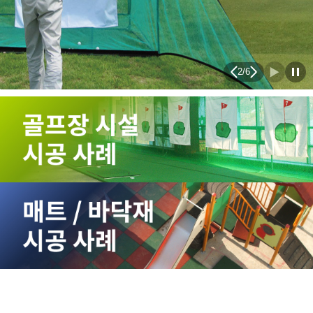
3
/
6