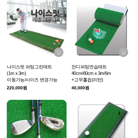
나이스펏 퍼팅그린매트
잔디퍼팅연습매트
(1m x 3m)
40cm/60cm x 3m/6m
이동가능/사이즈 변경가능
+고무홀컵(리턴)
220,000원
40,000원