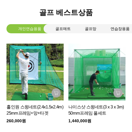
골프 베스트상품
개인연습용품
골프매트
골프망
연습장용품
홀인원 스윙네트(2.4x1.5x2.4m)
나이스샷 스윙네트(3 x 3 x 3m)
25mm프레임+망+타겟
50mm프레임 풀세트
260,000원
1,440,000원