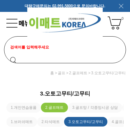
대량구매문의는 02-991-5800으로 문의바랍니다.
0
홈
골프
2.골프매트
3.오토고무티/고무티
3.오토고무티/고무티
1.개인연습용품
2.골프매트
3.골프망 / 각종망시공 상담
4
1.브러쉬매트
2.타석매트
3.오토고무티/고무티
4.골프존