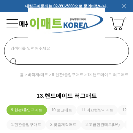
대량구매문의는 02-991-5800으로 문의바랍니다.
0
홈
바닥재/매트
9.현관/출입구매트
13.핸드메이드 러그매트
13.핸드메이드 러그매트
9.현관/출입구매트
10.로고매트
11.미끄럼방지매트
12.
1.현관출입구매트
2.맞춤제작매트
3.고급현관매트(DA)
4