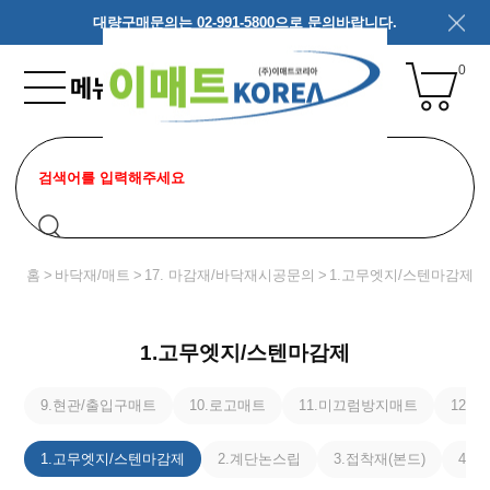
대량구매문의는 02-991-5800으로 문의바랍니다.
0
홈
바닥재/매트
17. 마감재/바닥재시공문의
1.고무엣지/스텐마감제
1.고무엣지/스텐마감제
9.현관/출입구매트
10.로고매트
11.미끄럼방지매트
12.
1.고무엣지/스텐마감제
2.계단논스립
3.접착재(본드)
4.