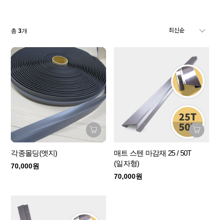
총
3
개
각종몰딩(엣지)
매트 스텐 마감재 25 / 50T
(일자형)
70,000원
70,000원