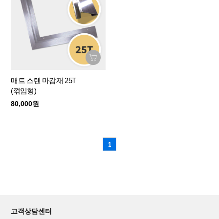
매트 스텐 마감재 25T
(꺾임형)
80,000원
1
고객상담센터