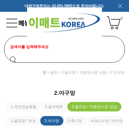
대량구매문의는 02-991-5800으로 문의바랍니다.
0
홈
골프
3.골프망 / 각종망시공 상담
2.야구망
2.야구망
1.개인연습용품
2.골프매트
3.골프망 / 각종망시공 상담
4
1.골프망 / 로프
2.야구망
3.축구망
4.테니스망 / 하키망