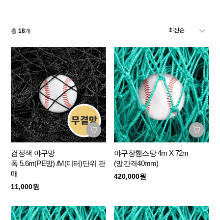
총
18
개
검정색 야구망
야구장휀스망 4m X 72m
폭 5.6m(PE망) /M(미터)단위 판
(망간격40mm)
매
420,000원
11,000원