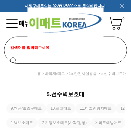
대량구매문의는 02-991-5800으로 문의바랍니다.
0
홈
바닥재/매트
15.안전시설용품
5.선수벽보호대
5.선수벽보호대
9.현관/출입구매트
10.로고매트
11.미끄럼방지매트
12.
1.벽보호매트
2.기둥보호매트(사각/원형)
3.피로예방매트