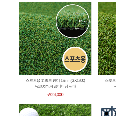
스포츠용 고밀도 잔디 12mm(GX1200)
스포츠용
폭200cm ,제곱미터당 판매
￦24,000