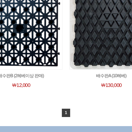
배수판B (2헤베이상 판매)
배수판A (10헤베)
￦12,000
￦130,000
1