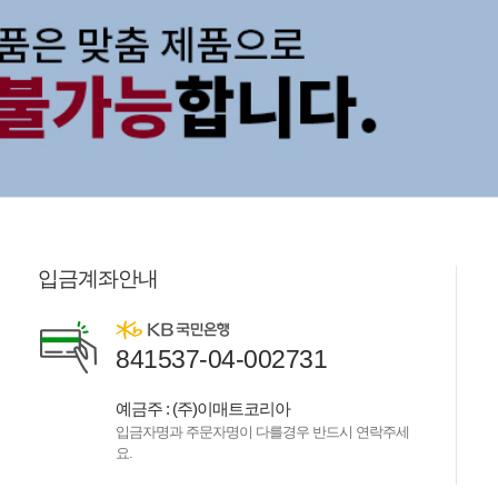
입금계좌안내
841537-04-002731
예금주 : (주)이매트코리아
입금자명과 주문자명이 다를경우 반드시 연락주세
요.