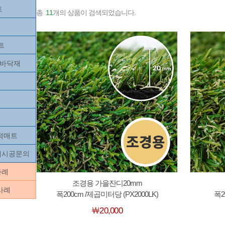
트
총
11
개의 상품이 검색되었습니다.
트
츠바닥재
목적매트
닥재시공문의
사례
조경용 가을잔디20mm
사례
폭200cm /제곱미터당 (PX2000LK)
폭2
￦20,000