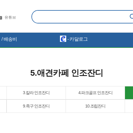
유튜브
/ 배송비
- 카달로그
5.애견카페 인조잔디
3.칼라 인조잔디
4.파크골프 인조잔디
9.족구 인조잔디
10.조립잔디