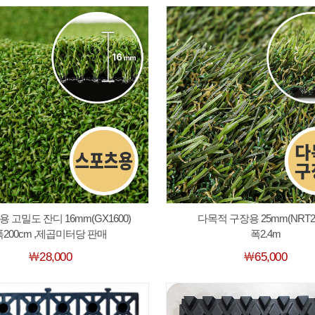
 고밀도 잔디 16mm(GX1600)
다목적 구장용 25mm(NRT25
폭200cm ,제곱미터당 판매
폭2.4m
￦28,000
￦65,000