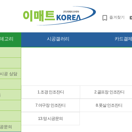
즐겨찾기
테고리
시공갤러리
카드결제 
망시공 상담
품
1.조경 인조잔디
2.골프장 인조잔디
품
7.야구장 인조잔디
8.풋살 인조잔디
13.망 시공문의
시공문의