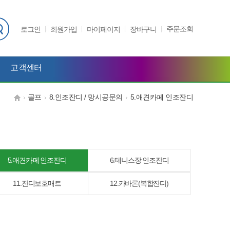
주문조회
로그인
회원가입
마이페이지
장바구니
고객센터
골프
8.인조잔디 / 망시공문의
5.애견카페 인조잔디
5.애견카페 인조잔디
6.테니스장 인조잔디
11.잔디보호매트
12.카바론(복합잔디)