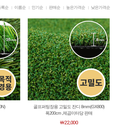
등록순
이름순
인기순
판매순
높은가격순
낮은가격순
0N)
골프퍼팅장용 고밀도 잔디 8mm(GX800)
폭200cm ,제곱미터당 판매
￦22,000