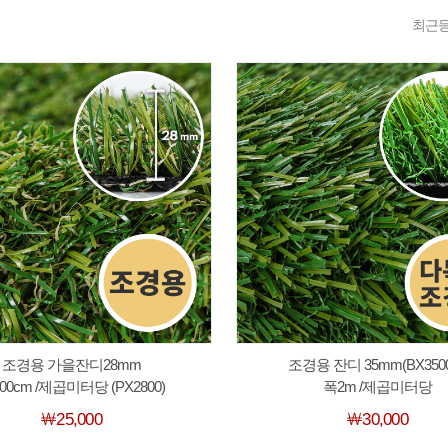
최근
조경용 가을잔디28mm
조경용 잔디 35mm(BX350
00cm /제곱미터당 (PX2800)
폭2m /제곱미터당
￦25,000
￦30,000