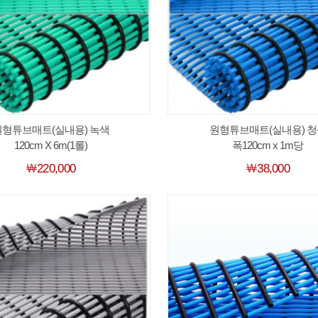
원형튜브매트(실내용) 녹색
원형튜브매트(실내용) 청
120cm X 6m(1롤)
폭120cm x 1m당
￦220,000
￦38,000