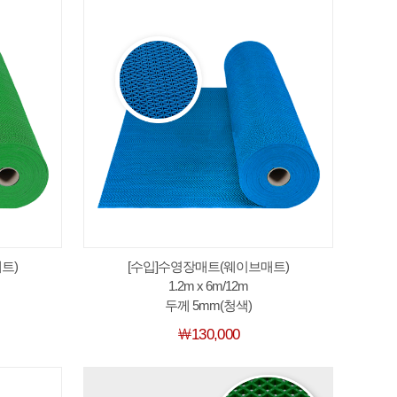
트)
[수입]수영장매트(웨이브매트)
1.2m x 6m/12m
두께 5mm(청색)
￦130,000