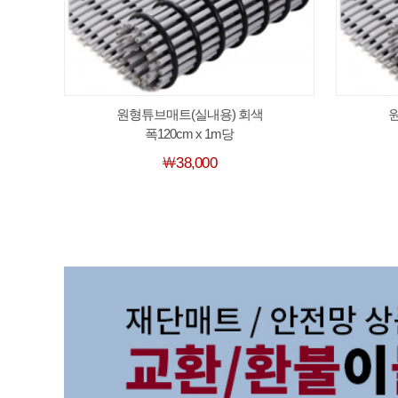
원형튜브매트(실내용) 회색
폭120cm x 1m당
￦38,000