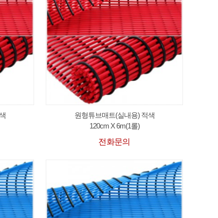
색
원형튜브매트(실내용) 적색
120cm X 6m(1롤)
전화문의