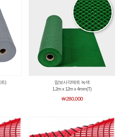
트)
맘보사각매트 녹색
1.2m x 12m x 4mm(T)
￦280,000