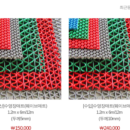
최근
국산]수영장매트(웨이브매트)
[수입]수영장매트(웨이브매
1.2m x 6m/12m
1.2m x 6m/12m
(두께5mm)
(두께10mm)
￦150,000
￦240,000