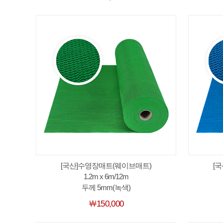
[국산]수영장매트(웨이브매트)
[
1.2m x 6m/12m
두께 5mm(녹색)
￦150,000