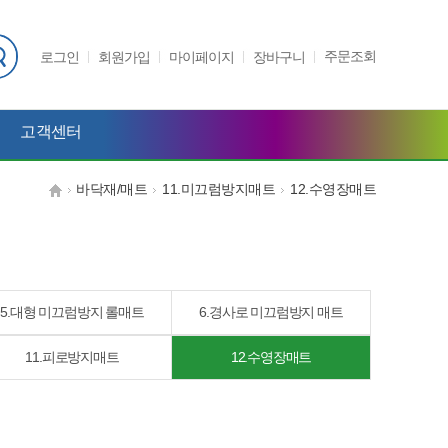
주문조회
로그인
회원가입
마이페이지
장바구니
고객센터
바닥재/매트
11.미끄럼방지매트
12.수영장매트
5.대형 미끄럼방지 롤매트
6.경사로 미끄럼방지 매트
11.피로방지매트
12.수영장매트