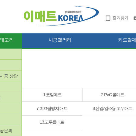
즐겨찾기
테고리
시공갤러리
카드결제 
망시공 상담
품
1.코일매트
2.PVC 롤매트
품
7.미끄럼방지 매트
8.산업/업소용 고무매트
13.고무롤매트
시공문의