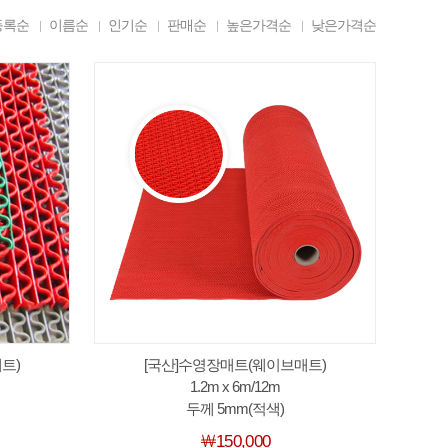
등록순
이름순
인기순
판매순
높은가격순
낮은가격순
트)
[국산]수영장매트(웨이브매트)
1.2m x 6m/12m
두께 5mm(적색)
￦150,000