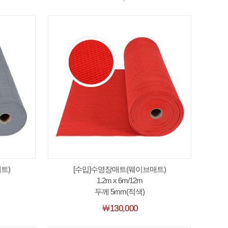
트)
[수입]수영장매트(웨이브매트)
1.2m x 6m/12m
두께 5mm(적색)
￦130,000