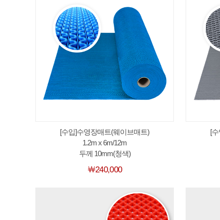
[수입]수영장매트(웨이브매트)
[
1.2m x 6m/12m
두께 10mm(청색)
￦240,000