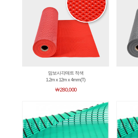
맘보사각매트 적색
1.2m x 12m x 4mm(T)
￦280,000