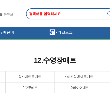
유튜브
/ 배송비
- 카달로그
12.수영장매트
3.카페트 롤매트
4.미끄럼방지 롤매트
9.고무매트
10.타이어매트