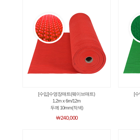
[수입]수영장매트(웨이브매트)
[
1.2m x 6m/12m
두께 10mm(적색)
￦240,000