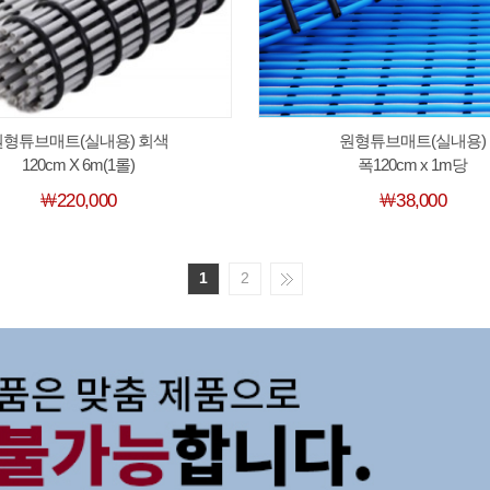
원형튜브매트(실내용) 회색
원형튜브매트(실내용)
120cm X 6m(1롤)
폭120cm x 1m당
￦220,000
￦38,000
1
2