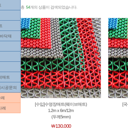
트
총
54
개의 상품이 검색되었습니다.
트
츠바닥재
목적매트
닥재시공문의
사례
[수입]수영장매트(웨이브매트)
[
사례
1.2m x 6m/12m
(두께5mm)
￦130,000